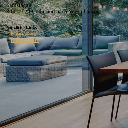
Samstags:
8:00 - 12:00 Uhr und nach Vereinbarung.
Nützliche Links
»
Impressum
»
Datenschutz