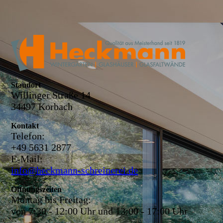
Standort
Willinger Straße 14
34497 Korbach
Kontakt
Telefon:
+49 5631 2877
E-Mail:
info@heckmann-schreinerei.de
Öffnungszeiten
Montag bis Freitag:
von 7:30 - 12:00 Uhr und 13:00 - 17:00 Uhr