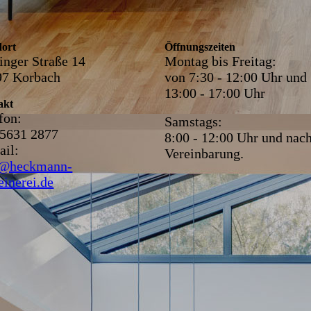
dort
Öffnungszeiten
inger Straße 14
Montag bis Freitag:
97 Korbach
von 7:30 - 12:00 Uhr und
13:00 - 17:00 Uhr
akt
fon:
Samstags:
 5631 2877
8:00 - 12:00 Uhr und nac
il:
Vereinbarung.
o@heckmann-
einerei.de