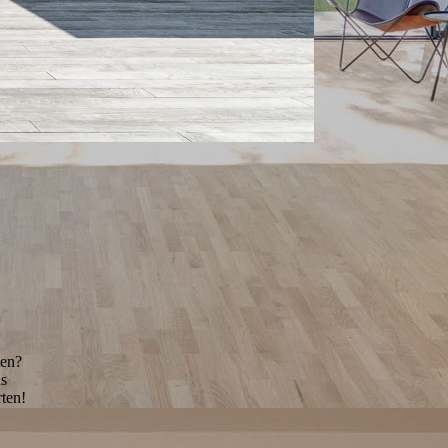
ten?
ns
rten!