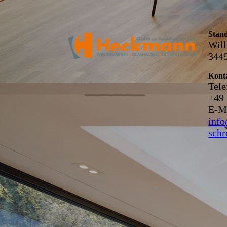
Stan
Will
344
Kont
Tele
+49
E-Ma
inf
schr